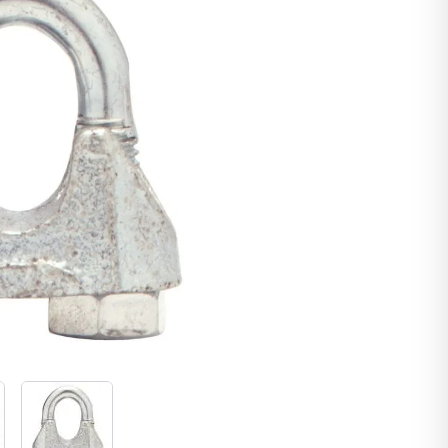
larger image
View larger image