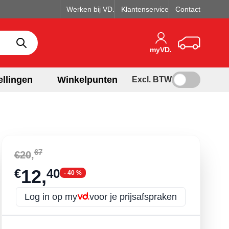
Werken bij VD.
Klantenservice
Contact
Winkelwagen
myVD.
ellingen
Winkelpunten
Excl. BTW
67
€20
,
12,
€
40
- 40 %
Log in op my
voor je prijsafspraken