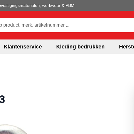
 bevestigingsmaterialen, workwear & PBM
hele winkel
Klantenservice
Kleding bedrukken
Herst
3