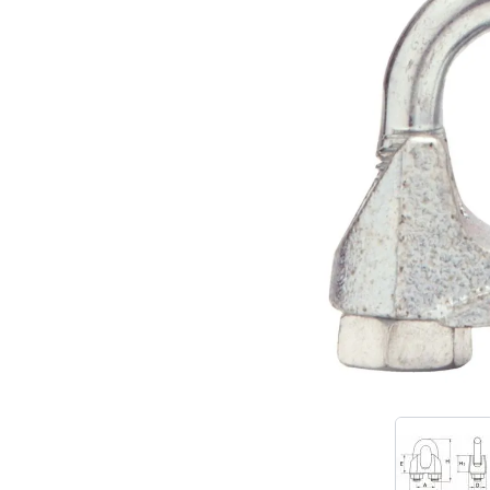
Werkkledij
PBM
Opbergen en transport
Accessoires
Andere
Ladders en steigers
View 