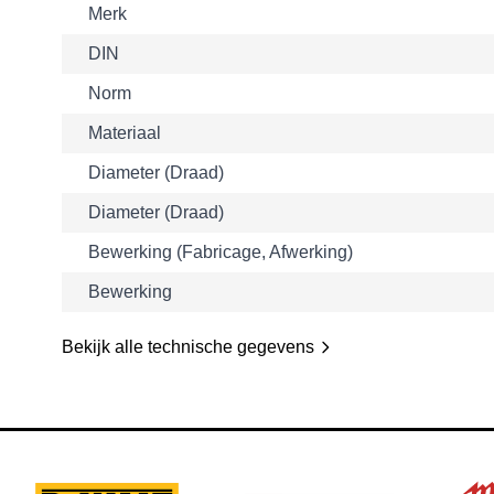
Merk
DIN
Norm
Materiaal
Diameter (draad)
Diameter (draad)
Bewerking (fabricage, Afwerking)
Bewerking
Bekijk alle technische gegevens
Navigating through the elements of the carousel is possible usin
Press to skip the carousel