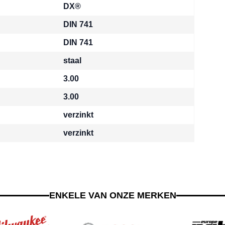
DX®
DIN 741
DIN 741
staal
3.00
3.00
verzinkt
verzinkt
ENKELE VAN ONZE MERKEN
g the tab key. You can skip the carousel using the skip link.