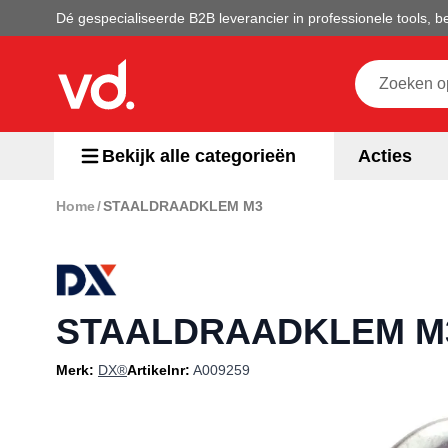
Ga naar de inhoud
Dé gespecialiseerde B2B leverancier in professionele tools,
Doorzoek de 
Bekijk alle categorieën
Acties
Home
/
STAALDRAADKLEM M3
Bevestigingsmaterialen
Gereedschappen
Accu machines
STAALDRAADKLEM M
Machines
Merk:
DX®
Artikelnr:
A009259
Chemie
Meetapparatuur