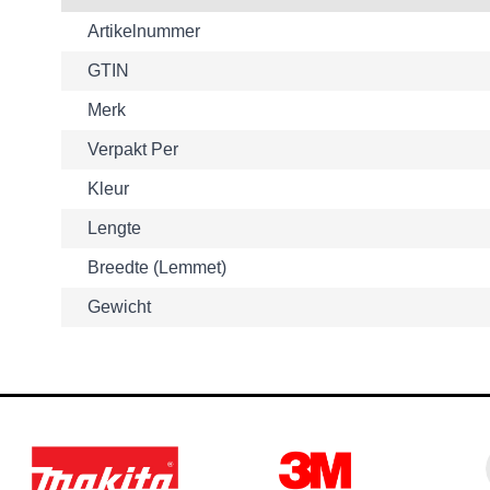
Artikelnummer
GTIN
Merk
Verpakt Per
Kleur
Lengte
Breedte (lemmet)
Gewicht
Navigating through the elements of the carousel is possible usin
Press to skip the carousel