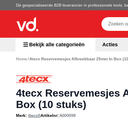
Ga naar de inhoud
Dé gespecialiseerde B2B leverancier in professionele tools,
Doorzoek de 
Bekijk alle categorieën
Acties
Home
/
4tecx Reservemesjes Afbreekbaar 25mm In Box (10
Bevestigingsmaterialen
Gereedschappen
Accu machines
4tecx Reservemesjes 
Machines
Box (10 stuks)
Chemie
Merk:
4tecx®
Artikelnr:
A000098
Meetapparatuur