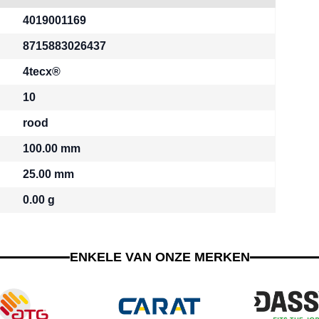
4019001169
8715883026437
4tecx®
10
rood
100.00
mm
25.00
mm
0.00
g
ENKELE VAN ONZE MERKEN
g the tab key. You can skip the carousel using the skip link.