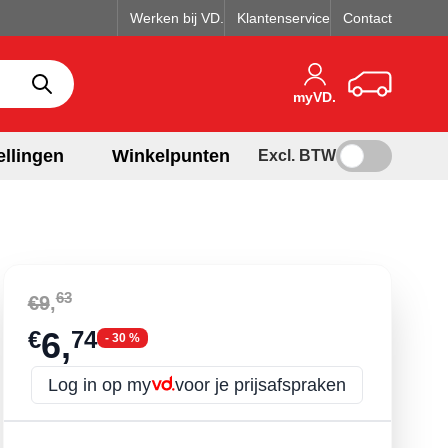
Werken bij VD.
Klantenservice
Contact
Winkelwagen
myVD.
ellingen
Winkelpunten
Excl. BTW
63
€9
,
6,
€
74
- 30 %
Log in op my
voor je prijsafspraken