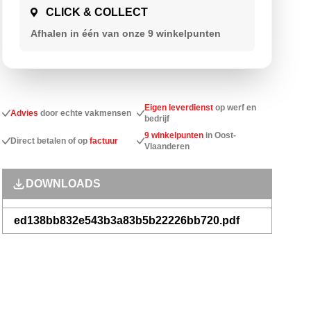
CLICK & COLLECT
Afhalen in één van onze 9
winkelpunten
Eigen leverdienst
op werf en
Advies
door echte vakmensen
bedrijf
9 winkelpunten
in Oost-
Direct betalen of op
factuur
Vlaanderen
DOWNLOADS
ed138bb832e543b3a83b5b22226bb720.pdf