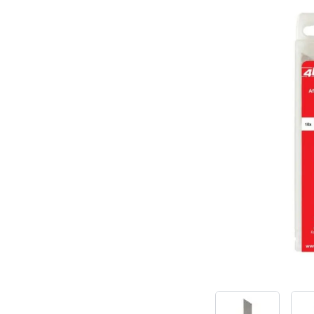
Werkkledij
PBM
Opbergen en transport
Accessoires
Andere
Ladders en steigers
View larger 