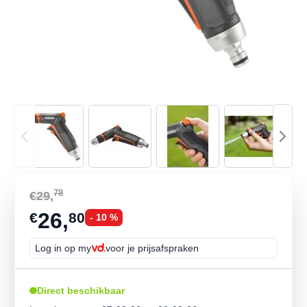
w larger image
View larger image
View larger image
View larger image
View larger
78
€29
,
26,
€
80
- 10 %
Log in op my
voor je prijsafspraken
Direct beschikbaar