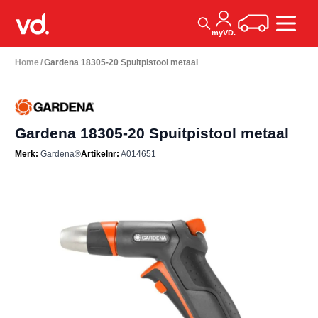
Ga naar de inhoud
Winkelwagen
myVD.
Home
/
Gardena 18305-20 Spuitpistool metaal
Gardena 18305-20 Spuitpistool metaal
Merk:
Gardena®
Artikelnr:
A014651