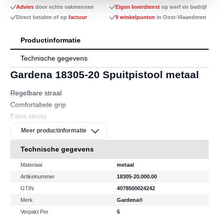
Advies
door echte vakmensen
Eigen leverdienst
op werf en bedrijf
Direct betalen of op
factuur
9 winkelpunten
in Oost-Vlaanderen
Productinformatie
Technische gegevens
Gardena 18305-20 Spuitpistool metaal
Regelbare straal
Comfortabele grip
Extra stevig
Vorstbestendig
Meer productinformatie
Technische gegevens
Materiaal
metaal
Artikelnummer
18305-20.000.00
GTIN
4078500024242
Merk
Gardena®
Verpakt Per
5