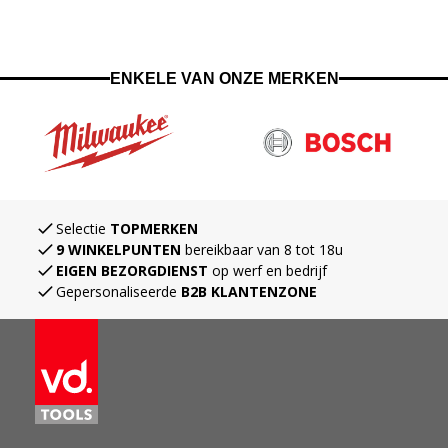
ENKELE VAN ONZE MERKEN
Navigating through the elements of the carousel is possible using the ta
Press to skip the carousel
Selectie
TOPMERKEN
9 WINKELPUNTEN
bereikbaar van 8 tot 18u
EIGEN BEZORGDIENST
op werf en bedrijf
Gepersonaliseerde
B2B KLANTENZONE