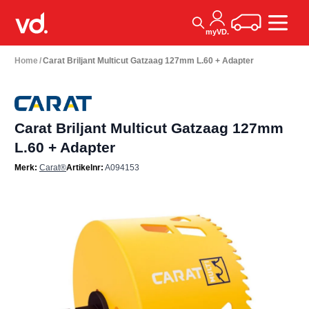
Ga naar de inhoud
Winkelwagen
myVD.
Home
/
Carat Briljant Multicut Gatzaag 127mm L.60 + Adapter
Carat Briljant Multicut Gatzaag 127mm
L.60 + Adapter
Merk:
Carat®
Artikelnr:
A094153