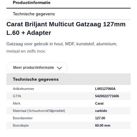
Productinformatie
Technische gegevens
Carat Briljant Multicut Gatzaag 127mm
L.60 + Adapter
Gatzaag voor gebruik in hout, MDF, kunststof, aluminium,
metaal en zelfs inox.
Variant op bi-metaal gatzagen dat verschillende voordelen
Meer productinformatie
biedt:
Technische gegevens
Tanden worden langs 4 zijden vol automatisch geslepen na
plaatsing op de gatzaag voor de hoogste nauwkeurigheid.
Artikelnummer
LMS127060A
Gaat tot 3 keer zo snel door hout en zelfs tot 5 keer zo snel
GTIN
5420022771606
door staal.
Merk
Carat
Zeer hoog rendement, tot 10 keer langer in hout en 50 keer
Materiaal (schuurkorrel/slijpmiddel)
carbide
zolang in staal.
Boordiameter
127.00
Boordiepte
60.00
mm
Warmgewalste boorbuis, uiterst nauwkeurig en sterk.