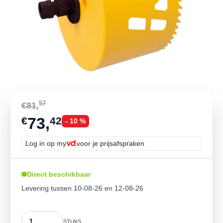
57
€81
,
73,
€
42
- 10 %
Log in op my
voor je prijsafspraken
Direct beschikbaar
Levering tussen 10-08-26 en 12-08-26
Aantal
STUKS