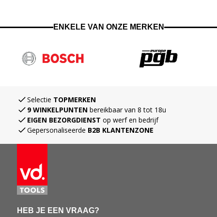
Veel en grote koelgaten:
Kern makkelijk te verwijderen.
ENKELE VAN ONZE MERKEN
Beter zicht tijdens het boren.
Navigating through the elements of the carousel is possible using the ta
Press to skip the carousel
Meer koeling.
Gewichtsbesparing.
Selectie
TOPMERKEN
9 WINKELPUNTEN
bereikbaar van 8 tot 18u
EIGEN BEZORGDIENST
op werf en bedrijf
Gepersonaliseerde
B2B KLANTENZONE
HEB JE EEN VRAAG?