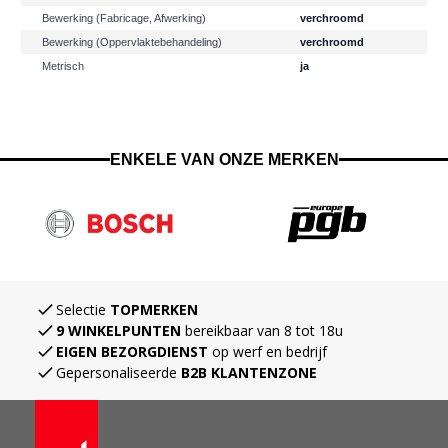
Bewerking (fabricage, Afwerking)
verchroomd
Bewerking (oppervlaktebehandeling)
verchroomd
Metrisch
ja
ENKELE VAN ONZE MERKEN
Navigating through the elements of the carousel is possible using the ta
Press to skip the carousel
Selectie
TOPMERKEN
9 WINKELPUNTEN
bereikbaar van 8 tot 18u
EIGEN BEZORGDIENST
op werf en bedrijf
Gepersonaliseerde
B2B KLANTENZONE