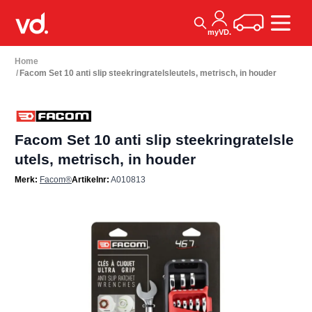
Ga naar de inhoud
Winkelwagen
myVD.
Home
/
Facom Set 10 anti slip steekringratelsleutels, metrisch, in houder
Facom Set 10 anti slip steekringratelsle
utels, metrisch, in houder
Merk:
Facom®
Artikelnr:
A010813