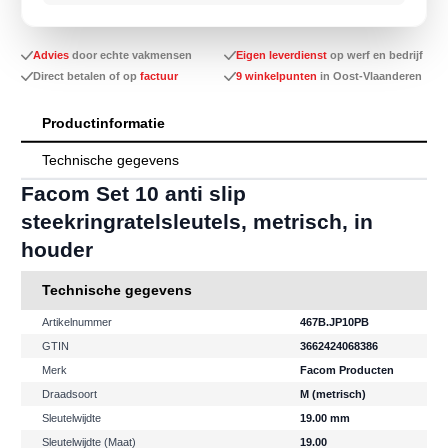
Advies
door echte vakmensen
Eigen leverdienst
op werf en bedrijf
Direct betalen of op
factuur
9 winkelpunten
in Oost-Vlaanderen
Productinformatie
Technische gegevens
Facom Set 10 anti slip
steekringratelsleutels, metrisch, in
houder
Technische gegevens
Artikelnummer
467B.JP10PB
GTIN
3662424068386
Merk
Facom Producten
Draadsoort
M (metrisch)
Sleutelwijdte
19.00
mm
Sleutelwijdte (maat)
19.00