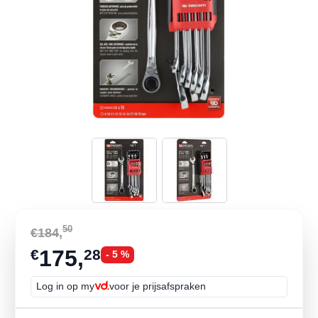
View larger image
View larger image
50
€184
,
175,
€
28
- 5 %
Log in op my
voor je prijsafspraken